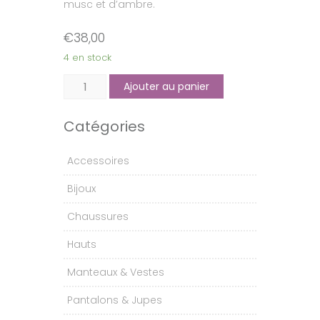
musc et d’ambre.
€
38,00
4 en stock
quantité
Ajouter au panier
de
Parfum
Catégories
Bon
Parfumeur
Accessoires
N°002
Bijoux
Chaussures
Hauts
Manteaux & Vestes
Pantalons & Jupes